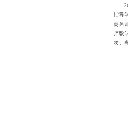
指导
商务
师教
次，