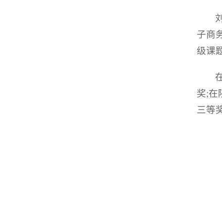
子商
级课
奖;
三等