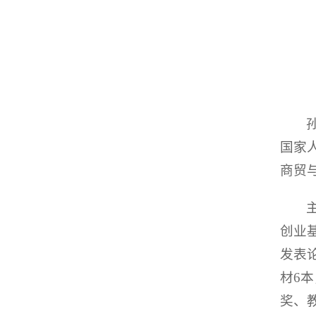
国家
商贸
创业
发表
材6
奖、