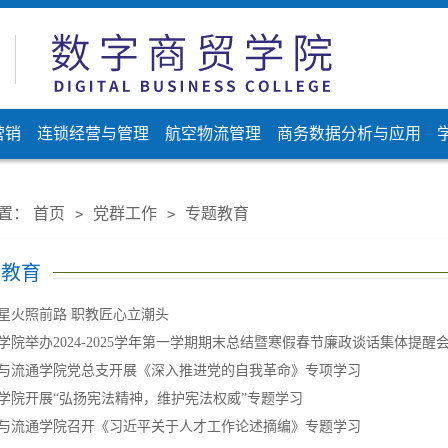
营销
连锁经营与管理
航空物流管理
商务数据分析与应用
置：
首页
党群工作
专题教育
>
>
题教育
星火照前路 职教匠心立潮头
学院举办2024-2025学年第一学期期末总结暨寒假春节廉政谈话集体提醒
与流通学院党总支开展《深入推进党的自我革命》专项学习
学院开展“弘扬宪法精神，维护宪法权威”专题学习
与流通学院召开《习近平关于人才工作论述摘编》专题学习